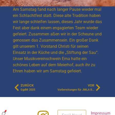
Am Samstag fand nach langer Pause wieder mal
ein Schlachtfest statt. Diese alte Tradition haben
wir lange schleifen lassen, dieses Jahr wurde das
Fest aber dank einem engagierten Team wieder
gefeiert. Zusammen aßen wir in der Scheune und
genossen das Zusammensein. Ein großer Dank
gilt unserem 1. Vorstand Christi für seinen
Einsatz in der Küche und die „Stiftung der Sau“.
Unser Musikvereinschwein Erna hatte ein
schönes Leben auf dem Meierhof, auch ihr zu
Ehren haben wir am Samstag gefeiert.
ZURÜCK
VOR
GgdM 2025
Vorbereitungen für JMLA Bronze
Impressum